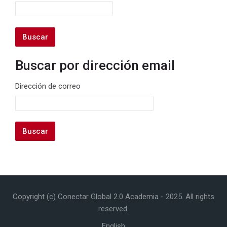
Buscar por dirección email
Buscar por dirección email
Dirección de correo
Copyright (c) Conectar Global 2.0 Academia - 2025. All rights
reserved.
English