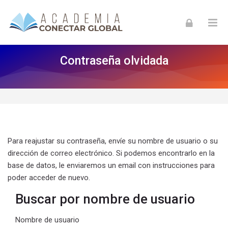
Skip to navigation
Skip to login form
Skip to footer
Salta al contenido principal
Contraseña olvidada
Para reajustar su contraseña, envíe su nombre de usuario o su
dirección de correo electrónico. Si podemos encontrarlo en la
base de datos, le enviaremos un email con instrucciones para
poder acceder de nuevo.
Buscar por nombre de usuario
Buscar por nombre de usuario
Nombre de usuario